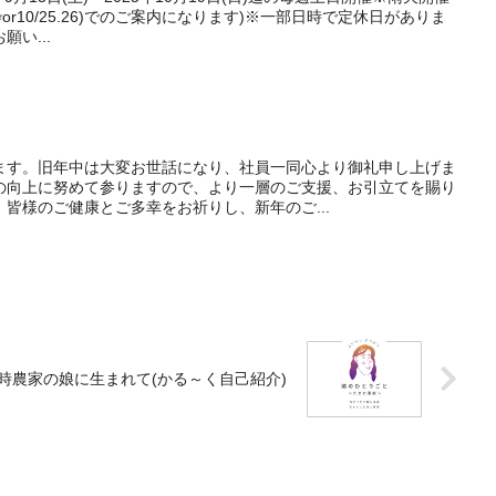
or10/25.26)でのご案内になります)※一部日時で定休日がありま
い...
ます。旧年中は大変お世話になり、社員一同心より御礼申し上げま
の向上に努めて参りますので、より一層のご支援、お引立てを賜り
皆様のご健康とご多幸をお祈りし、新年のご...
時農家の娘に生まれて(かる～く自己紹介)