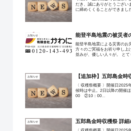
だき、誠にありがとうござい
に締めくくることができました
能登半島地震の被災者
お知らせ
能登半島地震による災害のお
方々のご冥福をお祈り申し上
並みが、優しい人々が。 とても
【追加枠】五郎島金時
お知らせ
〈 収穫祭概要 〉開催日2025年
候時は中止。2日以降の開催ほござい
00 ②10：00...
五郎島金時収穫祭 詳細
お知らせ
〈 収穫祭概要 〉開催日2025