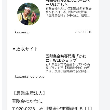
有限会社かわにのホームペ
ージはこちら
有限会社かわに×五郎島金時有限会
社かわには、石川県の伝統野菜
「五郎島金時」を中心に、栽培か
ら加工・販売までを一貫して行う
農業法人です。五郎島金時は、加
賀の風土と歴史の中で育まれてき
た、香り高く上品な甘みが特徴の
2023.05.16
kawani.jp
さつまいも。私たちはその伝統
を…
▼通販サイト
五郎島金時専門店「かわ
に」WEBショップ
石川県金沢市で生産されている高
級ブランド芋【五郎島金時】の専
門店。加賀伝統野菜にも登録され
ている高級さつまいもの生芋から
kawani.shop-pro.jp
スイーツまで盛りだくさんのライ
ンナップ！是非一度ご賞味くださ
いませ。
【農業生産法人】
有限会社かわに
〒920-0226 石川県金沢市粟崎町５丁目