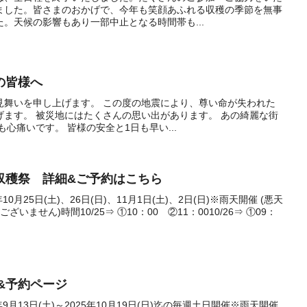
ました。皆さまのおかげで、今年も笑顔あふれる収穫の季節を無事
。天候の影響もあり一部中止となる時間帯も...
の皆様へ
見舞いを申し上げます。 この度の地震により、尊い命が失われた
げます。 被災地にはたくさんの思い出があります。 あの綺麗な街
心痛いです。 皆様の安全と1日も早い...
収穫祭 詳細&ご予約はこちら
10月25日(土)、26日(日)、11月1日(土)、2日(日)※雨天開催 (悪天
ません)時間10/25⇒ ①10：00 ②11：0010/26⇒ ①09：
&予約ページ
年9月13日(土)～2025年10月19日(日)迄の毎週土日開催※雨天開催