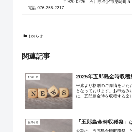
〒920-0226 石川県金沢市粟崎町
電話 076-255-2217
お知らせ
関連記事
2025年五郎島金時収
お知らせ
平素より格別のご厚情をいただ
となっております。お申込み
に、五郎島金時を収穫する楽し
「五郎島金時収穫祭」
お知らせ
今期の「五郎島金時収穫祭」